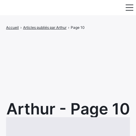
Fauteuil & Assise
Accueil
›
Articles publiés par Arthur
›
Page 10
Mobilier & Rangement
Luminaire
Maison
Art & Décoration
Portraits
Arthur - Page 10