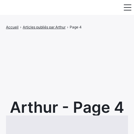
Fauteuil & Assise
Accueil
›
Articles publiés par Arthur
›
Page 4
Mobilier & Rangement
Luminaire
Maison
Art & Décoration
Portraits
Arthur - Page 4