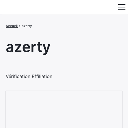
Fauteuil & Assise
Accueil
›
azerty
Mobilier & Rangement
azerty
Luminaire
Maison
Art & Décoration
Vérification Effiliation
Portraits