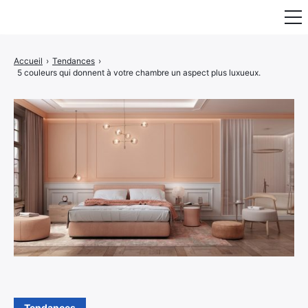
Fauteuil & Assise
Accueil
›
Tendances
›
5 couleurs qui donnent à votre chambre un aspect plus luxueux.
Mobilier & Rangement
Luminaire
Maison
Art & Décoration
Portraits
Tendances