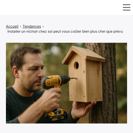
Fauteuil & Assise
Accueil
›
Tendances
›
Installer un nichoir chez soi peut vous coûter bien plus cher que prévu
Mobilier & Rangement
Luminaire
Maison
Art & Décoration
Portraits