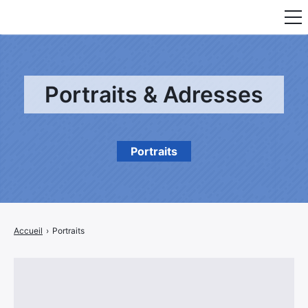
Fauteuil & Assise
Mobilier & Rangement
Portraits & Adresses
Luminaire
Maison
Portraits
Art & Décoration
Portraits
Accueil
›
Portraits