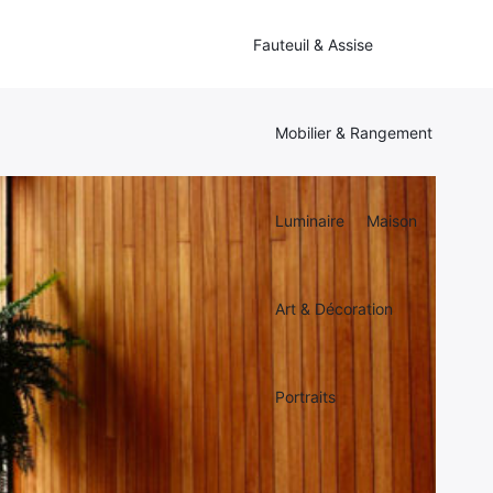
Fauteuil & Assise
Mobilier & Rangement
Luminaire
Maison
Art & Décoration
Portraits