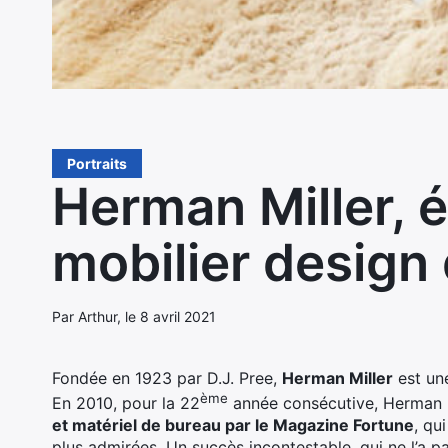
Portraits
Herman Miller, é
mobilier design
Par Arthur, le 8 avril 2021
Fondée en 1923 par D.J. Pree,
Herman Miller
est un
ème
En 2010, pour la 22
année consécutive, Herman 
et matériel de bureau par le Magazine Fortune
, qu
plus admirées. Un succès incontestable, qui ne l’a pa