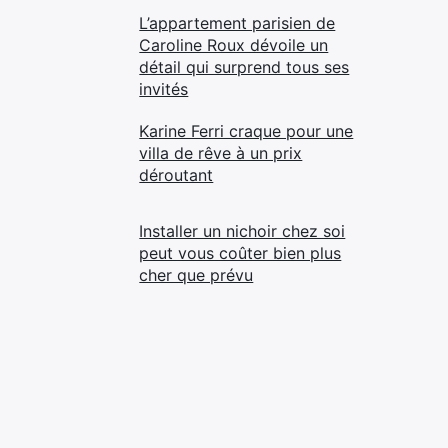
L’appartement parisien de
Caroline Roux dévoile un
détail qui surprend tous ses
invités
Karine Ferri craque pour une
villa de rêve à un prix
déroutant
Installer un nichoir chez soi
peut vous coûter bien plus
cher que prévu