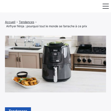
Fauteuil & Assise
Accueil
›
Tendances
›
Airfryer Ninja : pourquoi tout le monde se l’arrache à ce prix
Mobilier & Rangement
Luminaire
Maison
Art & Décoration
Portraits
Tendances