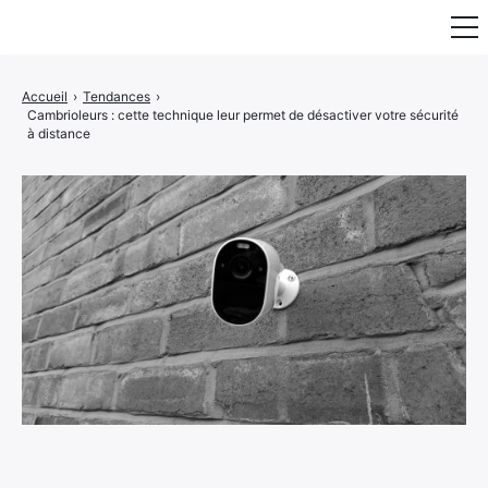
Fauteuil & Assise
Accueil
›
Tendances
›
Cambrioleurs : cette technique leur permet de désactiver votre sécurité
Mobilier & Rangement
à distance
Luminaire
Maison
Art & Décoration
Portraits