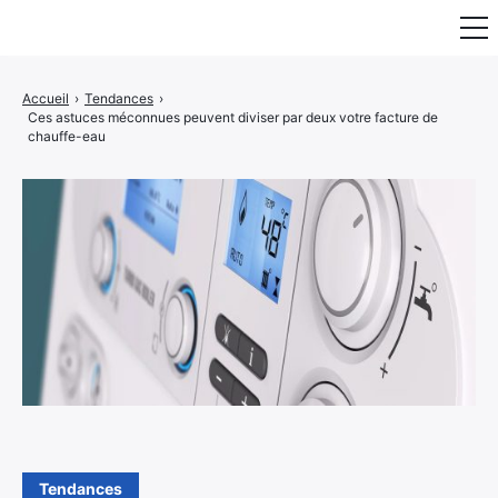
Fauteuil & Assise
Accueil
›
Tendances
›
Ces astuces méconnues peuvent diviser par deux votre facture de
Mobilier & Rangement
chauffe-eau
Luminaire
Maison
Art & Décoration
Portraits
Tendances