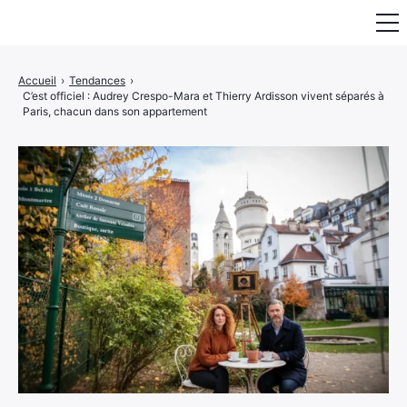
Fauteuil & Assise
Accueil
›
Tendances
›
C’est officiel : Audrey Crespo-Mara et Thierry Ardisson vivent séparés à
Mobilier & Rangement
Paris, chacun dans son appartement
Luminaire
Maison
Art & Décoration
Portraits