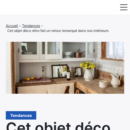
Fauteuil & Assise
Accueil
›
Tendances
›
Cet objet déco rétro fait un retour remarqué dans nos intérieurs
Mobilier & Rangement
Luminaire
Maison
Art & Décoration
Portraits
Tendances
Cet objet déco