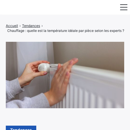
Fauteuil & Assise
Accueil
›
Tendances
›
Chauffage : quelle est la température idéale par pièce selon les experts ?
Mobilier & Rangement
Luminaire
Maison
Art & Décoration
Portraits
Tendances