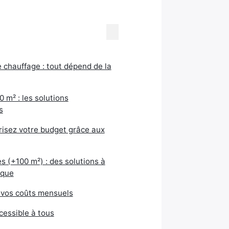
 chauffage : tout dépend de la
m² : les solutions
s
trisez votre budget grâce aux
s (+100 m²) : des solutions à
ique
 vos coûts mensuels
cessible à tous