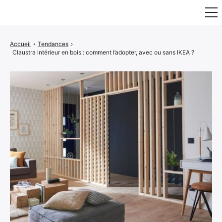
Fauteuil & Assise
Accueil
›
Tendances
›
Claustra intérieur en bois : comment l’adopter, avec ou sans IKEA ?
Mobilier & Rangement
Luminaire
Maison
Art & Décoration
Portraits