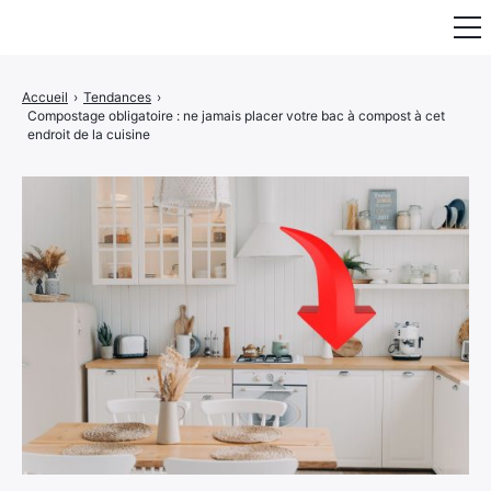
Fauteuil & Assise
Accueil
›
Tendances
›
Compostage obligatoire : ne jamais placer votre bac à compost à cet
Mobilier & Rangement
endroit de la cuisine
Luminaire
Maison
Art & Décoration
Portraits