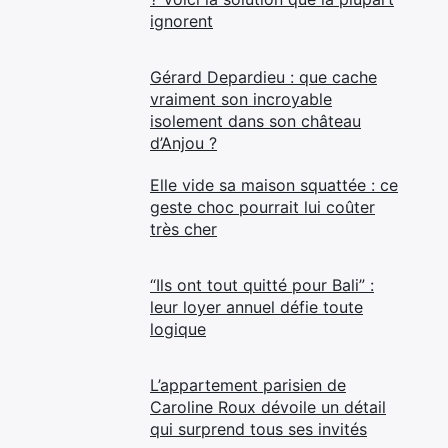
ignorent
Gérard Depardieu : que cache
vraiment son incroyable
isolement dans son château
d’Anjou ?
Elle vide sa maison squattée : ce
geste choc pourrait lui coûter
très cher
“Ils ont tout quitté pour Bali” :
leur loyer annuel défie toute
logique
L’appartement parisien de
Caroline Roux dévoile un détail
qui surprend tous ses invités