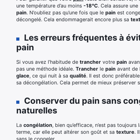
une température d’au moins
-18°C
. Cela assure un
pain
. N’oubliez pas qu’une fois que le
pain
est congel
décongelé. Cela endommagerait encore plus sa
tex
Les erreurs fréquentes à évi
pain
Si vous avez l’habitude de
trancher
votre
pain
avant
pas une méthode idéale.
Trancher
le
pain
avant de 
glace
, ce qui nuit à sa
qualité
. Il est donc préférabl
sa décongélation. Cela permet de mieux préserver 
Conserver du pain sans cong
naturelles
La
congélation
, bien qu’efficace, n’est pas toujours
terme, car elle peut altérer son goût et sa
texture
. 
sans le congeler.