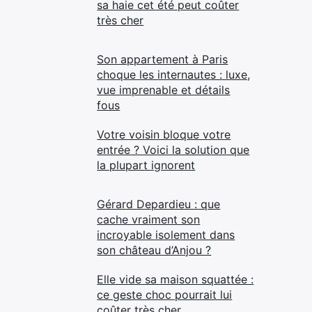
sa haie cet été peut coûter
très cher
Son appartement à Paris
choque les internautes : luxe,
vue imprenable et détails
fous
Votre voisin bloque votre
entrée ? Voici la solution que
la plupart ignorent
Gérard Depardieu : que
cache vraiment son
incroyable isolement dans
son château d’Anjou ?
Elle vide sa maison squattée :
ce geste choc pourrait lui
coûter très cher