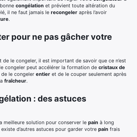
e bonne
congélation
et prévient toute altération du
é, il ne faut jamais le
recongeler
après l’avoir
ture
.
ter pour ne pas gâcher votre
 de le congeler, il est important de savoir que ce n’est
le congeler peut accélérer la formation de
cristaux de
e de le congeler
entier
et de le couper seulement après
sa
fraîcheur
.
élation : des astuces
 la meilleure solution pour conserver le
pain
à long
Il existe d’autres astuces pour garder votre
pain
frais