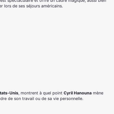
est spectaculaire et offre un cadre magique, aussi bien
cer lors de ses séjours américains.
tats-Unis
, montrent à quel point
Cyril Hanouna
mène
dre de son travail ou de sa vie personnelle.