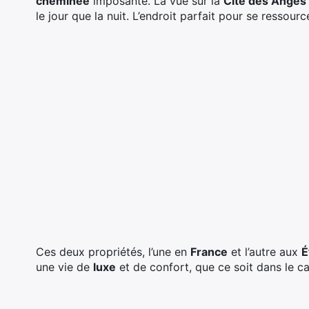
cheminée
imposante. La vue sur la
Cité des Anges
le jour que la nuit. L’endroit parfait pour se ressour
Ces deux propriétés, l’une en
France
et l’autre aux
É
une vie de
luxe
et de confort, que ce soit dans le ca