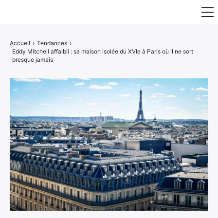
Fauteuil & Assise
Accueil
›
Tendances
›
Eddy Mitchell affaibli : sa maison isolée du XVIe à Paris où il ne sort
Mobilier & Rangement
presque jamais
Luminaire
Maison
Art & Décoration
Portraits