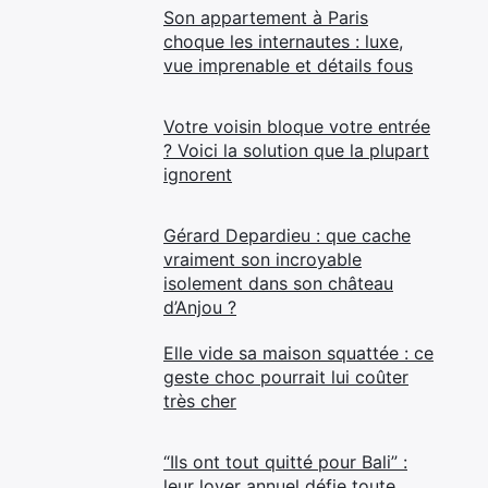
Son appartement à Paris
choque les internautes : luxe,
vue imprenable et détails fous
Votre voisin bloque votre entrée
? Voici la solution que la plupart
ignorent
Gérard Depardieu : que cache
vraiment son incroyable
isolement dans son château
d’Anjou ?
Elle vide sa maison squattée : ce
geste choc pourrait lui coûter
très cher
“Ils ont tout quitté pour Bali” :
leur loyer annuel défie toute