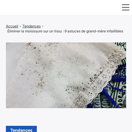
Fauteuil & Assise
Accueil
›
Tendances
›
Éliminer la moisissure sur un tissu : 9 astuces de grand-mère infaillibles
Mobilier & Rangement
Luminaire
Maison
Art & Décoration
Portraits
Tendances