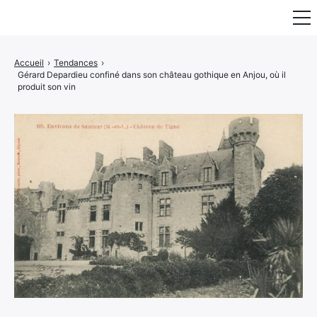
Fauteuil & Assise
Accueil
›
Tendances
›
Gérard Depardieu confiné dans son château gothique en Anjou, où il
Mobilier & Rangement
produit son vin
Luminaire
Maison
Art & Décoration
Portraits