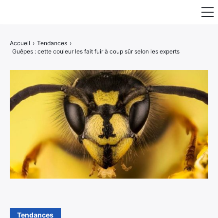
Fauteuil & Assise
Accueil
›
Tendances
›
Guêpes : cette couleur les fait fuir à coup sûr selon les experts
Mobilier & Rangement
Luminaire
Maison
Art & Décoration
Portraits
Tendances