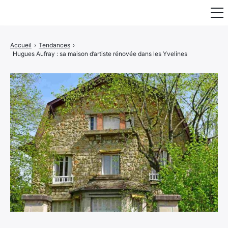
Fauteuil & Assise
Accueil
›
Tendances
›
Hugues Aufray : sa maison d’artiste rénovée dans les Yvelines
Mobilier & Rangement
Luminaire
Maison
Art & Décoration
Portraits