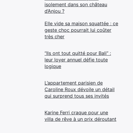
isolement dans son château
d’Anjou ?
Elle vide sa maison squattée : ce
geste choc pourrait lui coûter
très cher
“Ils ont tout quitté pour Bali” :
leur loyer annuel défie toute
logique
L’appartement parisien de
Caroline Roux dévoile un détail
qui surprend tous ses invités
Karine Ferri craque pour une
villa de rêve à un prix déroutant