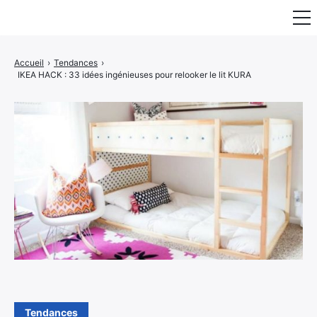
Fauteuil & Assise
Accueil
›
Tendances
›
IKEA HACK : 33 idées ingénieuses pour relooker le lit KURA
Mobilier & Rangement
Luminaire
Maison
Art & Décoration
Portraits
Tendances