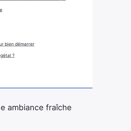
le
our bien démarrer
gétal ?
ne ambiance fraîche