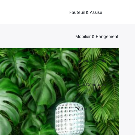
Fauteuil & Assise
Mobilier & Rangement
Luminaire
Maison
Art & Décoration
Portraits