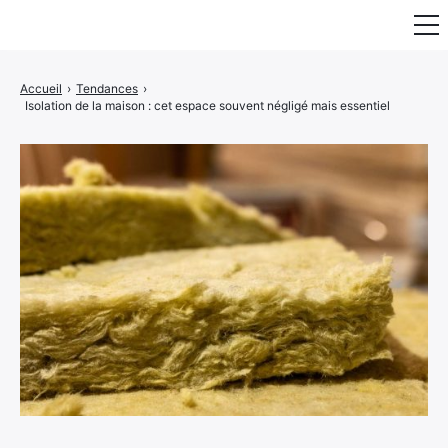
Fauteuil & Assise
Accueil
›
Tendances
›
Isolation de la maison : cet espace souvent négligé mais essentiel
Mobilier & Rangement
Luminaire
Maison
Art & Décoration
Portraits