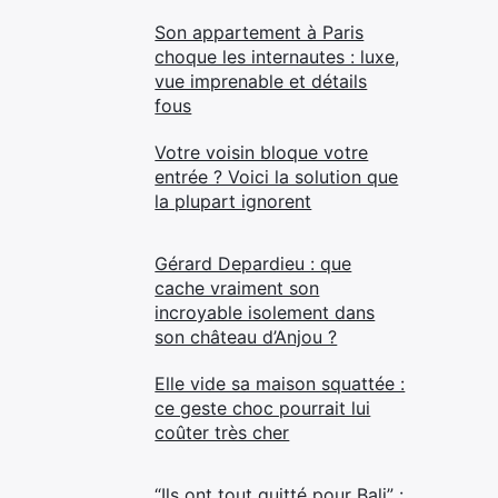
Son appartement à Paris
choque les internautes : luxe,
vue imprenable et détails
fous
Votre voisin bloque votre
entrée ? Voici la solution que
la plupart ignorent
Gérard Depardieu : que
cache vraiment son
incroyable isolement dans
son château d’Anjou ?
Elle vide sa maison squattée :
ce geste choc pourrait lui
coûter très cher
“Ils ont tout quitté pour Bali” :