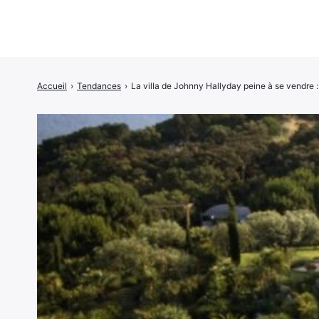
Accueil
›
Tendances
›
La villa de Johnny Hallyday peine à se vendre :