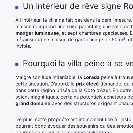
Un intérieur de rêve signé R
À l’intérieur, la villa ne fait pas dans la demi-mesu
maison comprend une suite parentale, une salle de 
manger lumineuse
, et sept chambres spacieuses. E
m² ainsi qu’une maison de gardiennage de 60 m², offr
invités.
Pourquoi la villa peine à se v
Malgré son luxe indéniable, la
Lorada
peine à trouve
cette situation. D’abord, le
prix élevé
demandé, qui 
dans cette région prisée de la Côte d’Azur. En outre, 
soient magnifiques, certains potentiels acheteurs peu
grand domaine
avec des structures exigeant beaucou
De plus, cette propriété est intimement liée à l’hist
pourrait donc évoquer des souvenirs ou des émotion
pourrait compliquer sa commercialisation.