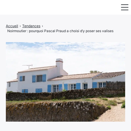
Fauteuil & Assise
Accueil
›
Tendances
›
Noirmoutier : pourquoi Pascal Praud a choisi d’y poser ses valises
Mobilier & Rangement
Luminaire
Maison
Art & Décoration
Portraits