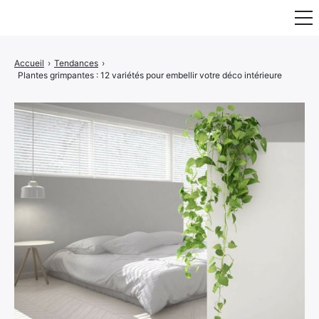
Fauteuil & Assise
Accueil
›
Tendances
›
Plantes grimpantes : 12 variétés pour embellir votre déco intérieure
Mobilier & Rangement
Luminaire
Maison
Art & Décoration
Portraits