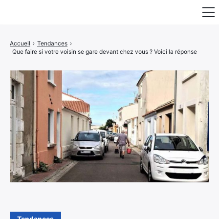
Fauteuil & Assise
Accueil
›
Tendances
›
Que faire si votre voisin se gare devant chez vous ? Voici la réponse
Mobilier & Rangement
Luminaire
Maison
Art & Décoration
Portraits
Tendances