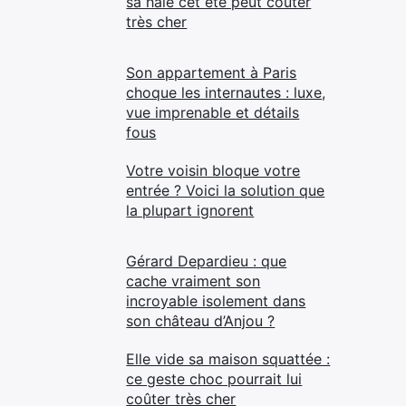
sa haie cet été peut coûter
très cher
Son appartement à Paris
choque les internautes : luxe,
vue imprenable et détails
fous
Votre voisin bloque votre
entrée ? Voici la solution que
la plupart ignorent
Gérard Depardieu : que
cache vraiment son
incroyable isolement dans
son château d’Anjou ?
Elle vide sa maison squattée :
ce geste choc pourrait lui
coûter très cher