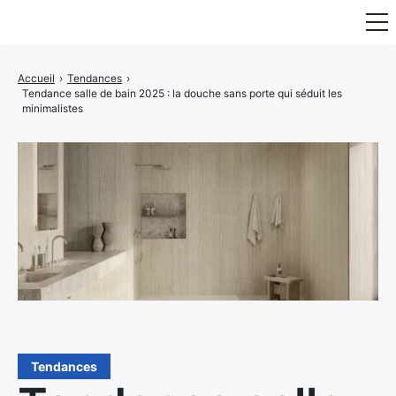
Fauteuil & Assise
Accueil
›
Tendances
›
Tendance salle de bain 2025 : la douche sans porte qui séduit les
Mobilier & Rangement
minimalistes
Luminaire
Maison
Art & Décoration
Portraits
Tendances