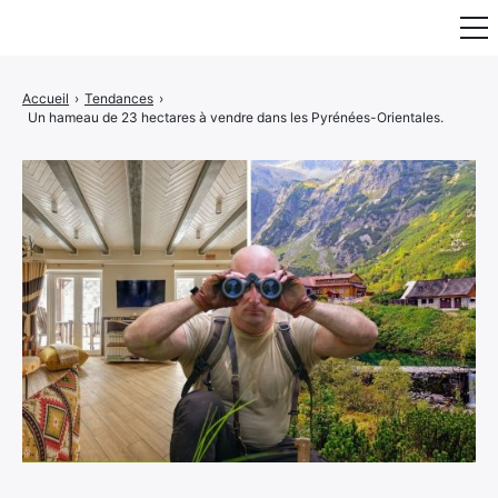
Fauteuil & Assise
Accueil
›
Tendances
›
Un hameau de 23 hectares à vendre dans les Pyrénées-Orientales.
Mobilier & Rangement
Luminaire
Maison
Art & Décoration
Portraits