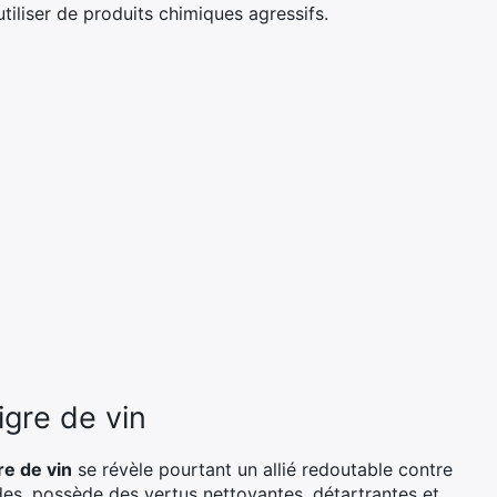
tiliser de produits chimiques agressifs.
igre de vin
re de vin
se révèle pourtant un allié redoutable contre
des, possède des vertus nettoyantes, détartrantes et