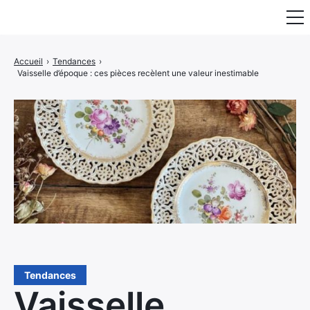
Fauteuil & Assise
Accueil
›
Tendances
›
Vaisselle d’époque : ces pièces recèlent une valeur inestimable
Mobilier & Rangement
Luminaire
Maison
Art & Décoration
Portraits
Tendances
Vaisselle