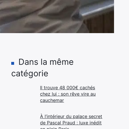
Dans la même
catégorie
Il trouve 48 000€ cachés
chez lui : son rêve vire au
cauchemar
À l’intérieur du palace secret
de Pascal Praud : luxe inédit
en plein Paris