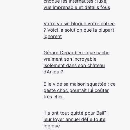
choque les internautes : luxe,
vue imprenable et détails fous
Votre voisin bloque votre entrée
? Voici la solution que la plupart
ignorent
Gérard Depardieu : que cache
vraiment son incroyable
isolement dans son château
d’Anjou ?
Elle vide sa maison squattée : ce
geste choc pourrait lui coûter
très cher
“Ils ont tout quitté pour Bali” :
leur loyer annuel défie toute
logique