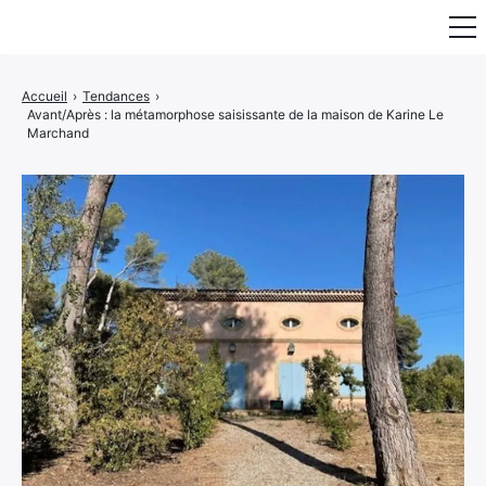
Fauteuil & Assise
Accueil
›
Tendances
›
Avant/Après : la métamorphose saisissante de la maison de Karine Le
Mobilier & Rangement
Marchand
Luminaire
Maison
Art & Décoration
Portraits