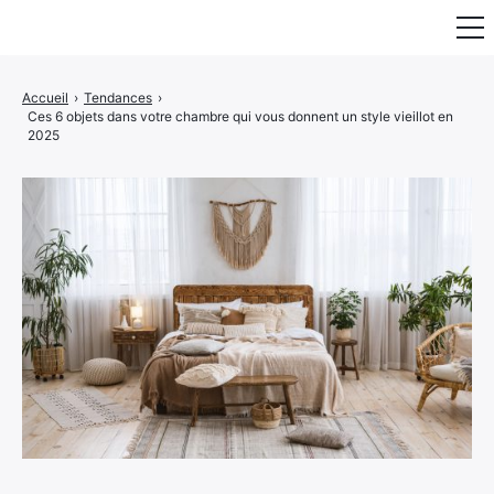
Fauteuil & Assise
Accueil
›
Tendances
›
Ces 6 objets dans votre chambre qui vous donnent un style vieillot en
Mobilier & Rangement
2025
Luminaire
Maison
Art & Décoration
Portraits