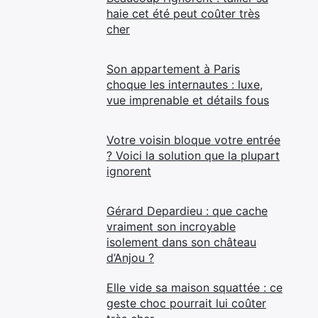
haie cet été peut coûter très
cher
Son appartement à Paris
choque les internautes : luxe,
vue imprenable et détails fous
Votre voisin bloque votre entrée
? Voici la solution que la plupart
ignorent
Gérard Depardieu : que cache
vraiment son incroyable
isolement dans son château
d’Anjou ?
Elle vide sa maison squattée : ce
geste choc pourrait lui coûter