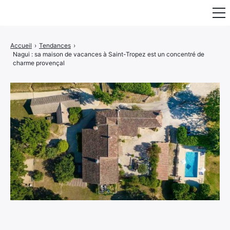
Fauteuil & Assise
Accueil
›
Tendances
›
Nagui : sa maison de vacances à Saint-Tropez est un concentré de
Mobilier & Rangement
charme provençal
Luminaire
Maison
Art & Décoration
Portraits