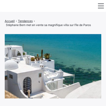
Fauteuil & Assise
Accueil
›
Tendances
›
Stéphane Bern met en vente sa magnifique villa sur l’île de Paros
Mobilier & Rangement
Luminaire
Maison
Art & Décoration
Portraits