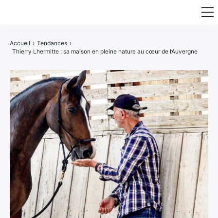
Fauteuil & Assise
Accueil
›
Tendances
›
Thierry Lhermitte : sa maison en pleine nature au cœur de l’Auvergne
Mobilier & Rangement
Luminaire
Maison
Art & Décoration
Portraits