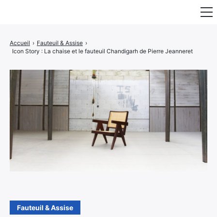
Fauteuil & Assise
Accueil
›
Fauteuil & Assise
›
Icon Story : La chaise et le fauteuil Chandigarh de Pierre Jeanneret
Mobilier & Rangement
Luminaire
Maison
Art & Décoration
Portraits
Fauteuil & Assise